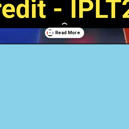
edit - IPL
t-3/