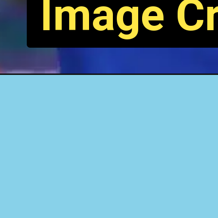
Image Cr
Opening
https://fantasytips11.com/yesterday-ipl-match-resul