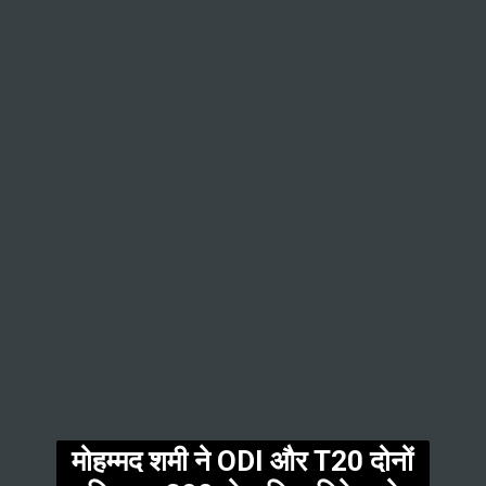
मोहम्मद शमी ने ODI और T20 दोनों