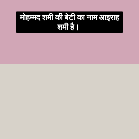
मोहम्मद शमी की बेटी का नाम आइराह
शमी है।
Opening
https://t.me/fantasytips2014