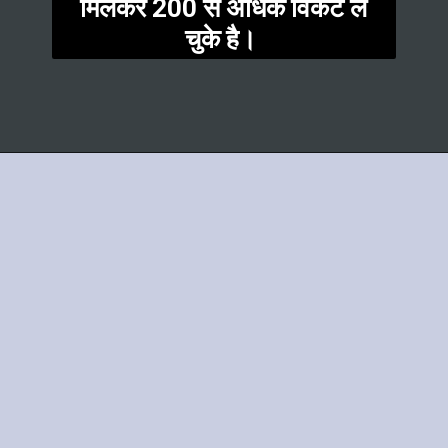
मिलकर 200 से अधिक विकेट ले
चुके है।
Opening
https://t.me/fantasytips2014