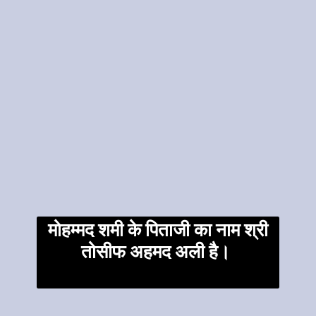
मोहम्मद शमी के पिताजी का नाम श्री
तोसीफ अहमद अली है।