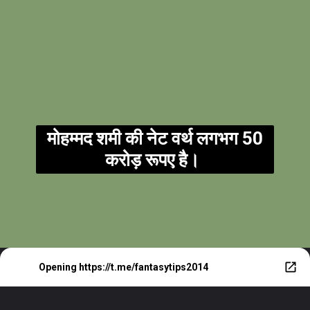
मोहम्मद शमी की नेट वर्थ लगभग 50
करोड़ रूपए है।
Opening
https://t.me/fantasytips2014