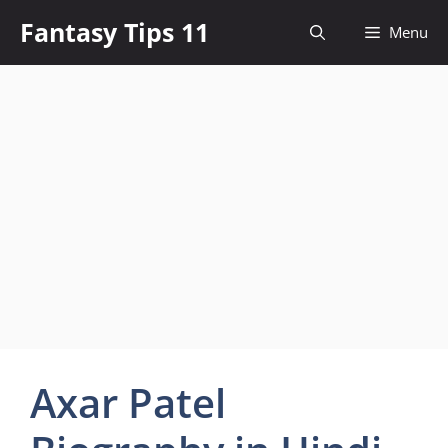
Skip
Fantasy Tips 11
Menu
to
content
Axar Patel