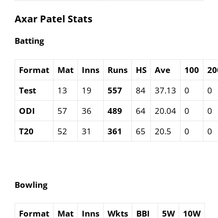
Axar Patel Stats
Batting
Format
Mat
Inns
Runs
HS
Ave
100
20
Test
13
19
557
84
37.13
0
0
ODI
57
36
489
64
20.04
0
0
T20
52
31
361
65
20.5
0
0
Bowling
Format
Mat
Inns
Wkts
BBI
5W
10W