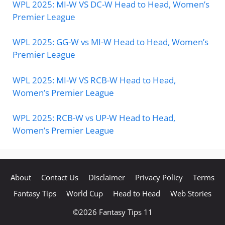
WPL 2025: MI-W VS DC-W Head to Head, Women’s
Premier League
WPL 2025: GG-W vs MI-W Head to Head, Women’s
Premier League
WPL 2025: MI-W VS RCB-W Head to Head,
Women’s Premier League
WPL 2025: RCB-W vs UP-W Head to Head,
Women’s Premier League
About
Contact Us
Disclaimer
Privacy Policy
Terms
Fantasy Tips
World Cup
Head to Head
Web Stories
©2026
Fantasy Tips 11