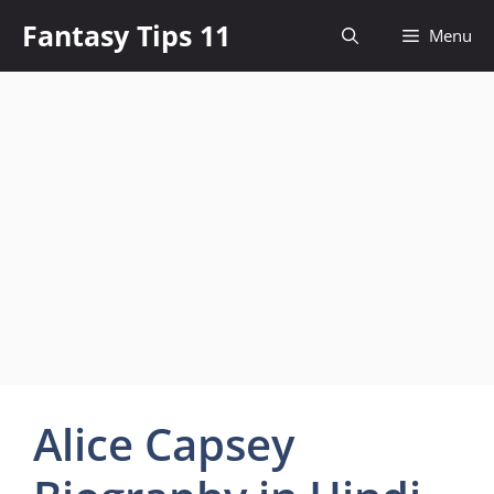
Skip
Fantasy Tips 11
Menu
to
content
Alice Capsey