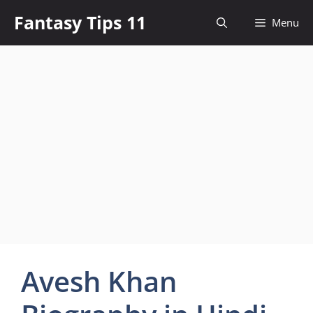
Skip
Fantasy Tips 11
Menu
to
content
Avesh Khan