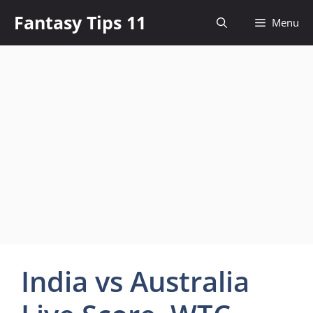
Skip
Fantasy Tips 11
Menu
to
content
India vs Australia