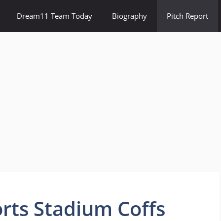
Dream11 Team Today
Biography
Pitch Report
orts Stadium Coffs