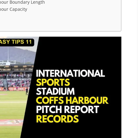
rbour Boundary Length
bour Capacity