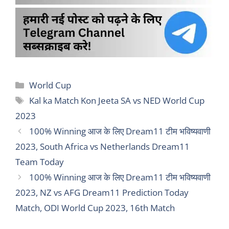
Categories
World Cup
Tags
Kal ka Match Kon Jeeta SA vs NED World Cup
2023
100% Winning आज के लिए Dream11 टीम भविष्यवाणी
2023, South Africa vs Netherlands Dream11
Team Today
100% Winning आज के लिए Dream11 टीम भविष्यवाणी
2023, NZ vs AFG Dream11 Prediction Today
Match, ODI World Cup 2023, 16th Match