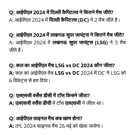
Q:
आईपीएल
2024
में
दिल्ली कैपिटल्स
ने कितने मैच जीते
?
A: आईपीएल 2024 में
दिल्ली कैपिटल्स
(DC)
ने 2 मैच जीते है।
Q:
आईपीएल
2024
में
लखनऊ सुपर जायंट्स
ने कितने मैच जीते
?
A: आईपीएल 2024 में
लखनऊ सुपर जायंट्स (
LSG)
ने 3 मैच
जीते है।
Q:
कल का आईपीएल मैच
LSG vs DC 2024
कौन जीता
?
A:
कल का आईपीएल मैच
LSG vs DC
2024 में DC ने LSG को
6 विकेट्स से हरा दिया।
Q:
एलएसजी वर्सेस डीसी में टॉस किसने जीता
?
A:
एलएसजी वर्सेस डीसी
में टॉस
एलएसजी
ने जीता था।
Q:
आईपीएल फाइनल मैच कब खत्म होगा
?
A:
IPL 2024 फाइनल मैच 26 मई को खेला जायेगा।