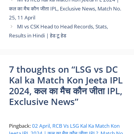
कल का मैच कौन जीता IPL, Exclusive News, Match No.
25, 11 April
MI vs CSK Head to Head Records, Stats,
Results in Hindi | हेड टू हेड
7 thoughts on “LSG vs DC
Kal ka Match Kon Jeeta IPL
2024, कल का मैच कौन जीता IPL,
Exclusive News”
Pingback:
02 April, RCB Vs LSG Kal Ka Match Kon
Jeeta IPL 2024 | कल का मैच कौन जीता IPL?, Match No.