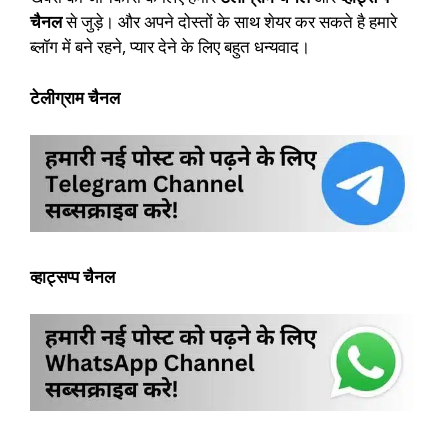
चैनल
से जुड़े। और अपने दोस्तों के साथ शेयर कर सकते है हमारे
ब्लॉग में बने रहने, प्यार देने के लिए बहुत धन्यवाद।
टेलीग्राम चैनल
व्हाट्सप्प चैनल