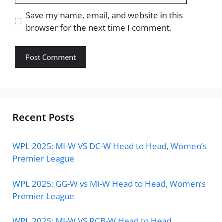
Save my name, email, and website in this
browser for the next time I comment.
Recent Posts
WPL 2025: MI-W VS DC-W Head to Head, Women’s
Premier League
WPL 2025: GG-W vs MI-W Head to Head, Women’s
Premier League
WPL 2025: MI-W VS RCB-W Head to Head,