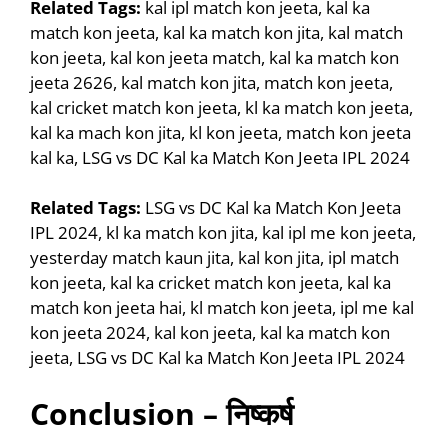
Related Tags:
kal ipl match kon jeeta, kal ka
match kon jeeta, kal ka match kon jita, kal match
kon jeeta, kal kon jeeta match, kal ka match kon
jeeta 2626, kal match kon jita, match kon jeeta,
kal cricket match kon jeeta, kl ka match kon jeeta,
kal ka mach kon jita, kl kon jeeta, match kon jeeta
kal ka, LSG vs DC Kal ka Match Kon Jeeta IPL 2024
Related Tags:
LSG vs DC Kal ka Match Kon Jeeta
IPL 2024, kl ka match kon jita, kal ipl me kon jeeta,
yesterday match kaun jita, kal kon jita, ipl match
kon jeeta, kal ka cricket match kon jeeta, kal ka
match kon jeeta hai, kl match kon jeeta, ipl me kal
kon jeeta 2024, kal kon jeeta, kal ka match kon
jeeta, LSG vs DC Kal ka Match Kon Jeeta IPL 2024
Conclusion –
निष्कर्ष