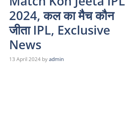
Match Kon Jeeta IPL
2024, कल का मैच कौन
जीता IPL, Exclusive
News
13 April 2024
by
admin