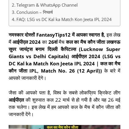
Telegram & WhatsApp Channel
Conclusion – निष्कर्ष
FAQ: LSG vs DC Kal ka Match Kon Jeeta IPL 2024
नमस्कार दोस्तों
FantasyTips12
में आपका स्वागत है,
इस लेख
मैं
आईपीएल
2024
का
26
वां
मैच
कल का मैच कौन जीता
लखनऊ
सुपर जायंट्स बनाम दिल्ली कैपिटल्स
(
Lucknow Super
Giants vs Delhi Capitals
)
आईपीएल
2024 (
LSG vs
DC Kal ka Match Kon Jeeta IPL 2024 |
कल का मैच
कौन जीता
IPL, Match No. 26 (12 April))
के बारे में
आपको जानकारी देंगे।
जैसा की आपको पता है, विश्व के सबसे लोकप्रिय क्रिकेट लीग
आईपीएल
की शुरुवात कल 22 मार्च से हो गयी है और यह 26 मई
तक चलेगा। इस लेख में हम आपको कल के मैच में कौन जीता की
जानकारी देंगे।