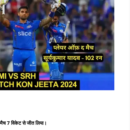
 मैच
7
विकेट
से जीत लिया।