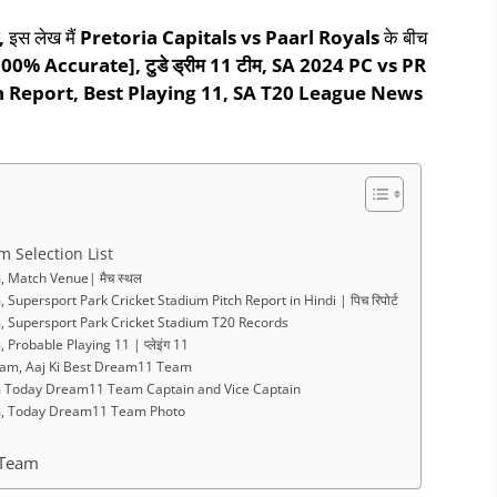
,
इस लेख मैं
Pretoria Capitals vs Paarl Royals
के बीच
100% Accurate],
टुडे ड्रीम
11
टीम
, SA 2024 PC vs PR
Report, Best Playing 11
, SA T20 League News
 Selection List
 Match Venue| मैच स्थल
persport Park Cricket Stadium Pitch Report in Hindi | पिच रिपोर्ट
 Supersport Park Cricket Stadium T20 Records
robable Playing 11 | प्लेइंग 11
am, Aaj Ki Best Dream11 Team
 Today Dream11 Team Captain and Vice Captain
m, Today Dream11 Team Photo
 Team