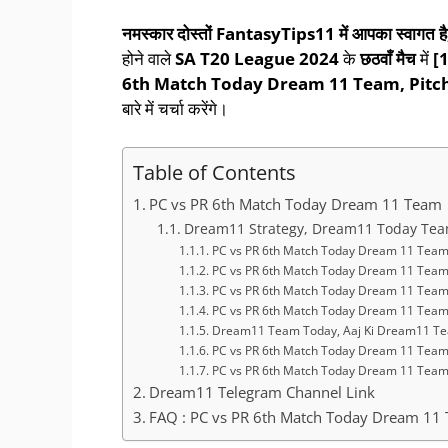
नमस्कार दोस्तों
FantasyTips
11
में आपका स्वागत है
होने वाले
SA T20 League
202
4
के
छठवाँ
मैच
में
[
6th Match Today Dream 11 Team, Pitch 
बारे में चर्चा करेंगे।
Table of Contents
PC vs PR 6th Match Today Dream 11 Team
Dream11 Strategy, Dream11 Today Team
PC vs PR 6th Match Today Dream 11 Team,
PC vs PR 6th Match Today Dream 11 Team, Su
PC vs PR 6th Match Today Dream 11 Team,
PC vs PR 6th Match Today Dream 11 Team, P
Dream11 Team Today, Aaj Ki Dream11 Te
PC vs PR 6th Match Today Dream 11 Team
PC vs PR 6th Match Today Dream 11 Tea
Dream11 Telegram Channel Link
FAQ : PC vs PR 6th Match Today Dream 11