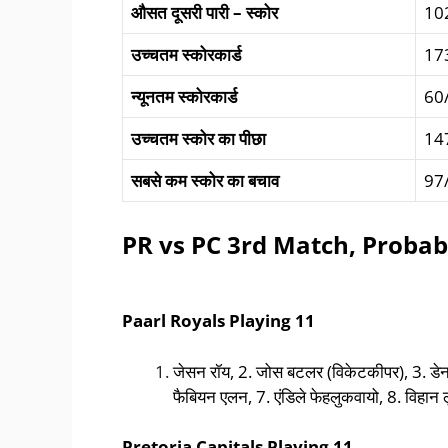
औसत
दूसरी पारी
–
स्कोर
10
उच्चतम स्कोरकार्ड
17
न्यूनतम स्कोरकार्ड
60
उच्चतम स्कोर का पीछा
14
सबसे कम स्कोर का बचाव
97
PR vs PC 3rd Match
, Probab
Paarl Royals
Playing
11
जेसन रॉय, 2. जोस बटलर (विकेटकीपर), 3. डेन
फैबियन एलन, 7. एंडिले फेहलुकवायो, 8. विहान लु
Pretoria Capitals
Playing
11