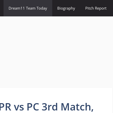
Dream11 Team Today
Biography
Pitch Report
PR vs PC 3rd Match,