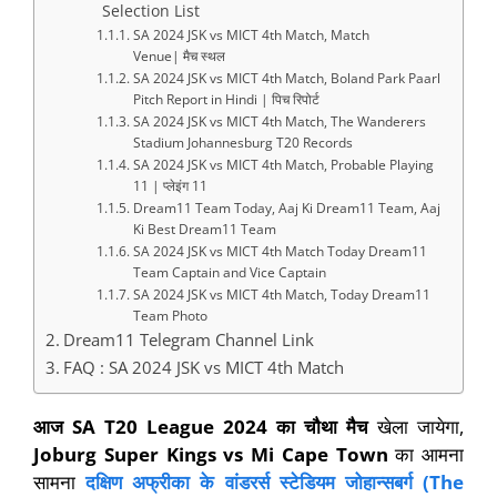
Selection List
SA 2024 JSK vs MICT 4th Match, Match
Venue| मैच स्थल
SA 2024 JSK vs MICT 4th Match, Boland Park Paarl
Pitch Report in Hindi | पिच रिपोर्ट
SA 2024 JSK vs MICT 4th Match, The Wanderers
Stadium Johannesburg T20 Records
SA 2024 JSK vs MICT 4th Match, Probable Playing
11 | प्लेइंग 11
Dream11 Team Today, Aaj Ki Dream11 Team, Aaj
Ki Best Dream11 Team
SA 2024 JSK vs MICT 4th Match Today Dream11
Team Captain and Vice Captain
SA 2024 JSK vs MICT 4th Match, Today Dream11
Team Photo
Dream11 Telegram Channel Link
FAQ : SA 2024 JSK vs MICT 4th Match
आज
SA T20 League
202
4
का
चौथा
मैच
खेला जायेगा,
Joburg Super Kings vs Mi Cape Town
का आमना
सामना
दक्षिण अफ्रीका के
वांडरर्स स्टेडियम जोहान्सबर्ग (
The