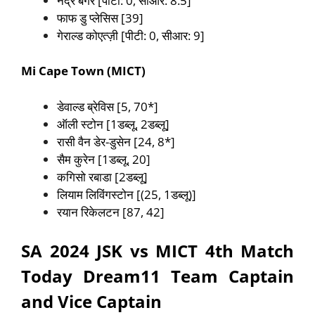
नंद्रे बर्गर [पीटी: 0, सीआर: 8.5]
फाफ डु प्लेसिस [39]
गेराल्ड कोएत्ज़ी [पीटी: 0, सीआर: 9]
Mi Cape Town
(MICT)
डेवाल्ड ब्रेविस [5, 70*]
ऑली स्टोन [1डब्लू, 2डब्लू]
रासी वैन डेर-डुसेन [24, 8*]
सैम कुरेन [1डब्लू, 20]
कगिसो रबाडा [2डब्लू]
लियाम लिविंगस्टोन [(25, 1डब्लू)]
रयान रिकेलटन [87, 42]
SA 2024 JSK vs MICT 4th Match
Today Dream11 Team Captain
and Vice Captain