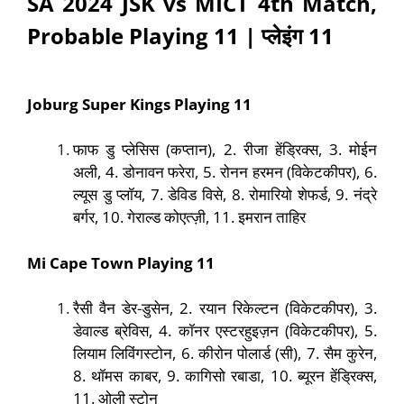
SA 2024 JSK vs MICT 4th Match
,
Probable Playing 11 |
प्लेइंग
11
Joburg Super Kings
Playing
11
फाफ डु प्लेसिस (कप्तान), 2. रीजा हेंड्रिक्स, 3. मोईन
अली, 4. डोनावन फरेरा, 5. रोनन हरमन (विकेटकीपर), 6.
ल्यूस डु प्लॉय, 7. डेविड विसे, 8. रोमारियो शेफर्ड, 9. नंद्रे
बर्गर, 10. गेराल्ड कोएत्ज़ी, 11. इमरान ताहिर
Mi Cape Town
Playing
11
रैसी वैन डेर-डुसेन, 2. रयान रिकेल्टन (विकेटकीपर), 3.
डेवाल्ड ब्रेविस, 4. कॉनर एस्टरहुइज़न (विकेटकीपर), 5.
लियाम लिविंगस्टोन, 6. कीरोन पोलार्ड (सी), 7. सैम कुरेन,
8. थॉमस काबर, 9. कागिसो रबाडा, 10. ब्यूरन हेंड्रिक्स,
11. ओली स्टोन