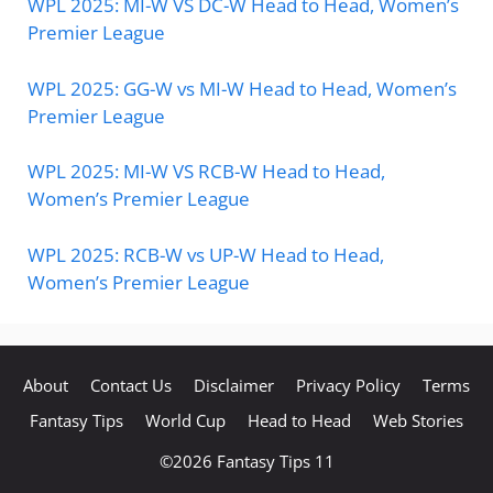
WPL 2025: MI-W VS DC-W Head to Head, Women’s
Premier League
WPL 2025: GG-W vs MI-W Head to Head, Women’s
Premier League
WPL 2025: MI-W VS RCB-W Head to Head,
Women’s Premier League
WPL 2025: RCB-W vs UP-W Head to Head,
Women’s Premier League
About
Contact Us
Disclaimer
Privacy Policy
Terms
Fantasy Tips
World Cup
Head to Head
Web Stories
©2026
Fantasy Tips 11