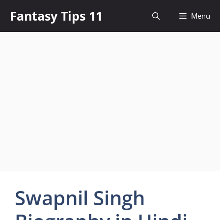
Skip
Fantasy Tips 11
Menu
to
content
Swapnil Singh