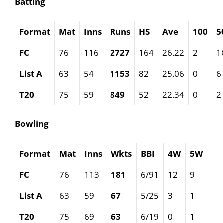
Batting
Format
Mat
Inns
Runs
HS
Ave
100
5
FC
76
116
2727
164
26.22
2
1
List A
63
54
1153
82
25.06
0
6
T20
75
59
849
52
22.34
0
2
Bowling
Format
Mat
Inns
Wkts
BBI
4W
5W
FC
76
113
181
6/91
12
9
List A
63
59
67
5/25
3
1
T20
75
69
63
6/19
0
1