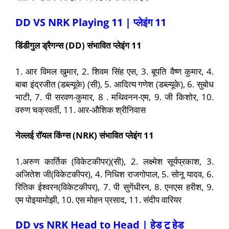
DD VS NRK Playing 11 |
प्लेइंग
11
डिंडीगुल ड्रैगन्स (DD) संभावित प्लेइंग 11
1. आर विमल खुमार, 2. शिवम सिंह एस, 3. बूपति वैष्ण कुमार, 4.
बाबा इंद्रजीत (डब्ल्यूके) (सी), 5. आदित्य गणेश (डब्ल्यूके), 6. सुबोध
भाटी, 7. पी सरवण-कुमार, 8 . मथिवनन-एम, 9. जी किशोर, 10.
वरुण चक्रवर्ती, 11. आर-औशिक श्रीनिवास
नेल्लई रॉयल किंग्स (NRK) संभावित प्लेइंग 11
1.अरुण कार्तिक (विकेटकीपर)(सी), 2. लक्ष्मेश सूर्यप्रकाश, 3.
अजितेश जी(विकेटकीपर), 4. निधिश राजगोपाल, 5. सोनू यादव, 6.
रितिक ईश्वरन(विकेटकीपर), 7. पी सुगेंधीरन, 8. एनएस हरीश, 9.
एम पोइयामोझी, 10. एस मोहन प्रसाद, 11. संदीप वारियर
DD vs NRK Head to Head | हेड टू हेड