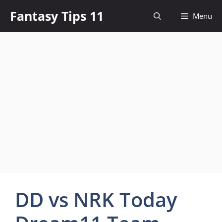
Skip
Fantasy Tips 11
Menu
to
content
DD vs NRK Today