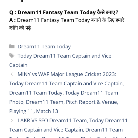
Q : Dream11 Fantasy Team Today कैसे बनाए ?
A :
Dream11 Fantasy Team Today बनाने के लिए हमारे
ब्लॉग को पढ़े।
Categories
Dream11 Team Today
Tags
Today Dream11 Team Captain and Vice
Captain
MINY vs WAF Major League Cricket 2023:
Today Dream11 Team Captain and Vice Captain,
Dream11 Team Today, Today Dream11 Team
Photo, Dream11 Team, Pitch Report & Venue,
Playing 11, Match 13
LAKR VS SEO Dream11 Team, Today Dream11
Team Captain and Vice Captain, Dream11 Team