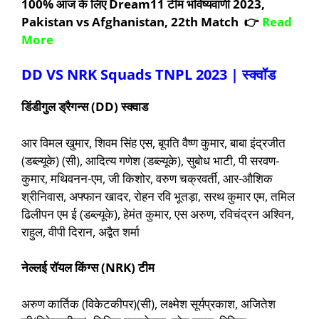
100% आज के लिए Dream11 टीम भविष्यवाणी 2023,
Pakistan vs Afghanistan, 22th Match 👉
Read
More
DD VS NRK Squads TNPL 2023 |
स्क्वॉड
डिंडीगुल ड्रैगन्स (
DD
) स्क्वाड
आर विमल खुमार, शिवम सिंह एस, बूपति वैष्ण कुमार, बाबा इंद्रजीत
(डब्ल्यूके) (सी), आदित्य गणेश (डब्ल्यूके), सुबोध भाटी, पी सरवण-
कुमार, मथिवनन-एम, जी किशोर, वरुण चक्रवर्ती, आर-औशिक
श्रीनिवास, अफ्फान खादर, रोहन रवि भूतड़ा, सरथ कुमार एम, तमिल
ढिलीपन एम ई (डब्ल्यूके), हेमंत कुमार, एस अरुण, रविचंद्रन अश्विन,
राहुल, वीपी दिरान, अद्वैत शर्मा
नेल्लई रॉयल किंग्स (
NRK
) टीम
अरुण कार्तिक (विकेटकीपर)(सी), लक्ष्मेश सूर्यप्रकाश, अजितेश