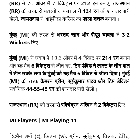
(
RR)
ने 20 ओवर में 7 विकेट्स पर
212
रन
बनाए,
राजस्थान
(
RR)
की तरफ से यशस्वी जायसवाल
ने
124
रन
की शानदार पारी
खेली
,
जायसवाल
ने आईपीएल कैरियर का
पहला शतक
बनाया।
मुंबई
(
MI
) की तरफ से
अरशद खान और पीयूष चावला
ने
3-2
Wickets
लिए।
मुंबई
(
MI
) ने जवाब में 19.3 ओवर में 4 विकेट पर
214
रन
बनाये
और यह मैच
6
विकेट्स
से जीत गए
,
टिम डेविड ने लास्ट के तीन बाल
में तीन छक्के लगा के मुंबई को यह मैच 6 विकेट से जीता दिया।
मुंबई
(
MI
) की तरफ
कैमरन ग्रीन, सूर्यकुमार यादव और टिम डेविड
ने
सर्वाधिक
44-55-45
रन
की शानदार पारी खेली।
राजस्थान (RR)
की तरफ से
रविचंद्रन अश्विन ने
2
विकेट्स
लिए।
MI Players | MI Playing 11
हिटमैन शर्मा (c), किशन (w), ग्रीन, सूर्यकुमार, तिलक, डेविड,