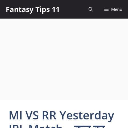
Skip
Fantasy Tips 11
Menu
to
content
MI VS RR Yesterday