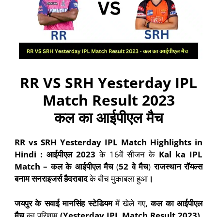
RR VS SRH Yesterday IPL
Match Result 2023
कल का आईपीएल मैच
RR vs SRH Yesterday IPL Match Highlights in
Hindi :
आईपीएल
2023
के 16वें सीजन के
Kal ka IPL
Match –
कल
के
आईपीएल
मैच
(
52
वे
मैच
)
राजस्थान रॉयल्स
बनाम सनराइजर्स हैदराबाद
के बीच मुकाबला हुआ
।
जयपुर
के
सवाई मानसिंह स्टेडियम
में खेले गए
,
कल
का
आईपीएल
मैच
का परिणाम
(Yesterday IPL Match Result 2023),