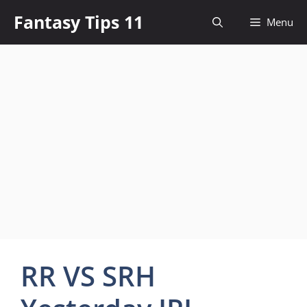
Skip
Fantasy Tips 11
Menu
to
content
RR VS SRH