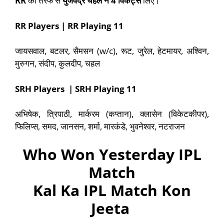
RR
की तरफ से
युजवेंद्र चहल ने
4
विकेट्स
लिए।
RR Players | RR Playing 11
जायसवाल, बटलर, सैमसन (w/c), रूट, जुरेल, हेटमायर, अश्विन,
मुरुगन, संदीप, कुलदीप, चहल
SRH Players | SRH Playing 11
अभिषेक, त्रिपाठी, मार्करम (कप्तान), क्लासेन (विकेटकीपर),
फिलिप्स, समद, जानसन, शर्मा, मारकंडे, भुवनेश्वर, नटराजन
Who Won Yesterday IPL
Match
Kal Ka IPL Match Kon
Jeeta