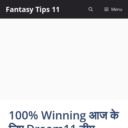
Skip
Fantasy Tips 11
Menu
to
content
100% Winning आज के