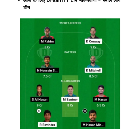
आज के लिए
Dream11
टीम भविष्यवाणी
–
स्मॉल लीग
टीम