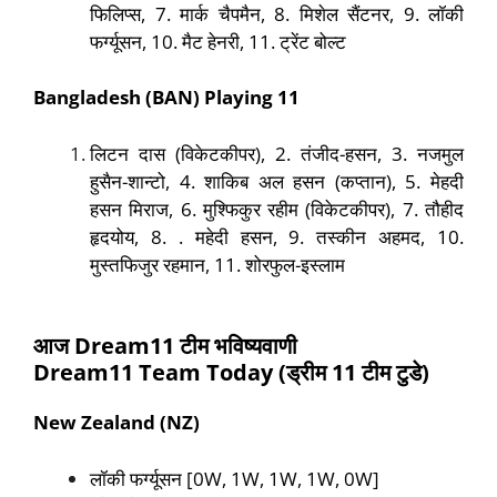
फिलिप्स, 7. मार्क चैपमैन, 8. मिशेल सैंटनर, 9. लॉकी
फर्ग्यूसन, 10. मैट हेनरी, 11. ट्रेंट बोल्ट
Bangladesh (BAN) Playing 11
लिटन दास (विकेटकीपर), 2. तंजीद-हसन, 3. नजमुल
हुसैन-शान्टो, 4. शाकिब अल हसन (कप्तान), 5. मेहदी
हसन मिराज, 6. मुश्फिकुर रहीम (विकेटकीपर), 7. तौहीद
हृदयोय, 8. . महेदी हसन, 9. तस्कीन अहमद, 10.
मुस्तफिजुर रहमान, 11. शोरफुल-इस्लाम
आज
Dream11
टीम भविष्यवाणी
Dream
11
Team Today (
ड्रीम
11
टीम टुडे
)
New Zealand (NZ)
लॉकी फर्ग्यूसन [0W, 1W, 1W, 1W, 0W]