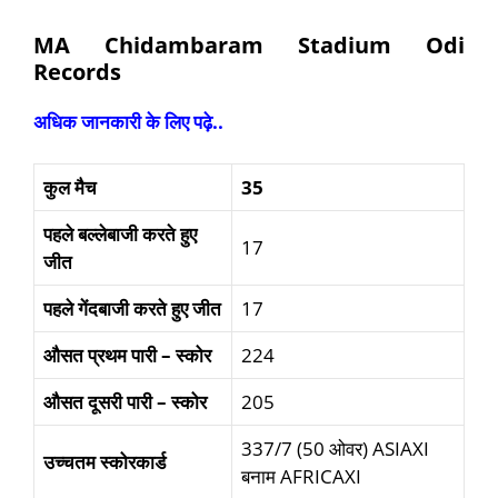
MA Chidambaram Stadium Odi
Records
अधिक जानकारी के लिए पढ़े..
कुल
मैच
35
पहले
बल्लेबाजी
करते
हुए
17
जीत
पहले
गेंदबाजी
करते
हुए
जीत
17
औसत
प्रथम
पारी
–
स्कोर
224
औसत
दूसरी पारी
–
स्कोर
205
337/7 (50 ओवर) ASIAXI
उच्चतम स्कोरकार्ड
बनाम AFRICAXI